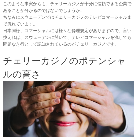
このような事実からも、チェリーカジノが十分に信頼できる企業で
あることが分かるのではないでしょうか。
ちなみにスウェーデンではチェリーカジノのテレビコマーシャルま
で流れています。
日本同様、コマーシャルには様々な倫理規定がありますので、言い
換えれば、スウェーデンに於いて、テレビコマーシャルを流しても
問題なき行として認知されているのがチェリーカジノです。
チェリーカジノのポテンシャ
ルの高さ