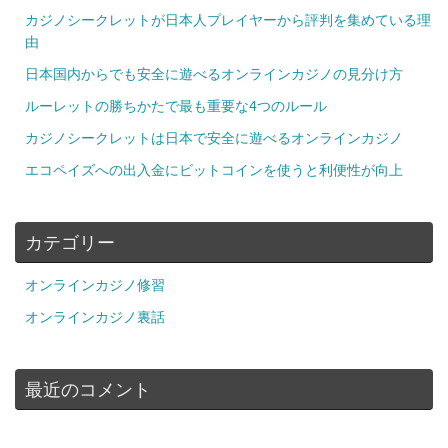
カジノシークレットが日本人プレイヤーから評判を集めている理
由
日本国内からでも安全に遊べるオンラインカジノの見分け方
ルーレットの勝ちかたで最も重要な4つのルール
カジノシークレットは日本で安全に遊べるオンラインカジノ
エコペイズへの出入金にビットコインを使うと利便性が向上
カテゴリー
オンラインカジノ修習
オンラインカジノ裏話
最近のコメント