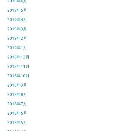
2019年6月
2019年5月
2019年4月
2019年3月
2019年2月
2019年1月
2018年12月
2018年11月
2018年10月
2018年9月
2018年8月
2018年7月
2018年6月
2018年5月