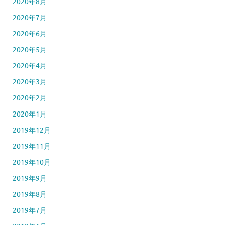
2020年8月
2020年7月
2020年6月
2020年5月
2020年4月
2020年3月
2020年2月
2020年1月
2019年12月
2019年11月
2019年10月
2019年9月
2019年8月
2019年7月