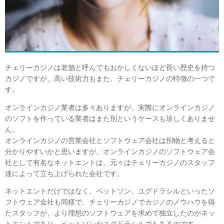
チェリーカジノは老舗と呼んでもおかしくないほど長い歴史を持つ
カジノですが、高い技術力もまた、チェリーカジノの特徴の一つで
す。
オンラインカジノ業者は多々ありますが、実際にオンラインカジノ
のソフトを作っている業者はまた別というケースも珍しくありませ
ん。
オンラインカジノの営業会社とソフトウェア会社は別物と考えると
分かりやすいかと思いますが、オンラインカジノのソフトウェア会
社として有名なネットエントは、元々はチェリーカジノのスタッフ
達によって立ち上げられた会社です。
ネットエントだけではなく、ベットソン、ユグドラシルといったソ
フトウェア会社も同様で、チェリーカジノでカジノのノウハウを得
たスタッフが、より理想のソフトウェアを求めて独立したのがネッ