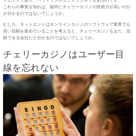
トエントであり、ベットソンやユグドラシルでもあるのです。
これらの事実を知れば、如何にチェリーカジノの技術力が高いのか
が分かるのではないでしょうか。
むしろ、ネットエントはオンラインカジノのソフトウェア業界でも
高い信頼を集めていることを考えると、チェリーカジノもまた、信
頼できる会社だと分かるのではないでしょうか。
チェリーカジノはユーザー目
線を忘れない