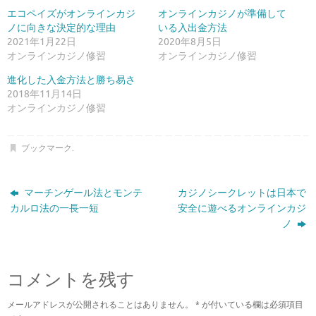
ン
だ
エコペイズがオンラインカジ
オンラインカジノが準備して
ド
さ
ウ
い
ノに向きな決定的な理由
いる入出金方法
で
(
開
新
2021年1月22日
2020年8月5日
き
し
オンラインカジノ修習
オンラインカジノ修習
ま
い
す
ウ
)
ィ
進化した入金方法と勝ち易さ
ン
ド
2018年11月14日
ウ
で
オンラインカジノ修習
開
き
ま
す
ブックマーク
.
)
マーチンゲール法とモンテ
カジノシークレットは日本で
カルロ法の一長一短
安全に遊べるオンラインカジ
ノ
コメントを残す
メールアドレスが公開されることはありません。
*
が付いている欄は必須項目