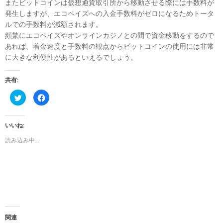
またビットコインは仮想通貨取引所から移動させる際には手数料が
発生しますが、エコペイズへの入金手数料がゼロになるためトータ
ルでの手数料が減額されます。
頻繁にエコペイズやオンラインカジノとの間で資金移動をするので
あれば、着金速度と手数料の観点からビットコインの使用には非常
に大きな利便性があるといえるでしょう。
共有:
ク
F
リ
a
ッ
c
ク
e
し
b
いいね:
て
o
T
o
w
k
読み込み中...
i
で
t
共
t
有
e
す
r
る
で
に
共
は
有
ク
(
リ
新
ッ
し
ク
い
し
ウ
て
関連
ィ
く