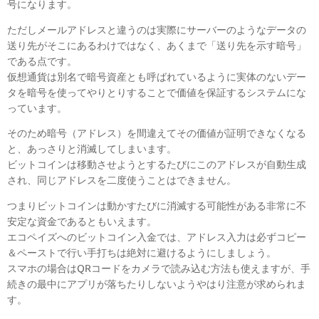
号になります。
ただしメールアドレスと違うのは実際にサーバーのようなデータの
送り先がそこにあるわけではなく、あくまで「送り先を示す暗号」
である点です。
仮想通貨は別名で暗号資産とも呼ばれているように実体のないデー
タを暗号を使ってやりとりすることで価値を保証するシステムにな
っています。
そのため暗号（アドレス）を間違えてその価値が証明できなくなる
と、あっさりと消滅してしまいます。
ビットコインは移動させようとするたびにこのアドレスが自動生成
され、同じアドレスを二度使うことはできません。
つまりビットコインは動かすたびに消滅する可能性がある非常に不
安定な資金であるともいえます。
エコペイズへのビットコイン入金では、アドレス入力は必ずコピー
＆ペーストで行い手打ちは絶対に避けるようにしましょう。
スマホの場合はQRコードをカメラで読み込む方法も使えますが、手
続きの最中にアプリが落ちたりしないようやはり注意が求められま
す。