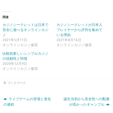
有
ク
(
リ
新
ッ
し
ク
い
し
ウ
て
関連
ィ
く
ン
だ
カジノシークレットは日本で
カジノシークレットが日本人
ド
さ
ウ
い
安全に遊べるオンラインカジ
プレイヤーから評判を集めて
で
(
開
新
ノ
いる理由
き
し
2021年5月11日
2021年8月16日
ま
い
す
ウ
オンラインカジノ修習
オンラインカジノ修習
)
ィ
ン
ド
比較的新しいシンプルカジノ
ウ
で
の信頼性と特徴
開
2020年12月9日
き
ま
オンラインカジノ修習
す
)
ブックマーク
.
ライブゲームの登場と進化
誕生当初から安全性への配慮
の過程
が高かったギャンブル