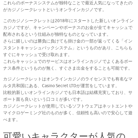
これらのボーナスシステムが独特なことで最近人気になってきたの
がカジノシークレットというオンラインカジノです。
このカジノシークレットは2018年にスタートした新しいオンライン
カジノですが、キャンペーンやボーナスのお金が全てキャッシュで
配布されるという仕組みが独特なものとなっています。
さらに嬉しいのは勝負に負けても掛け金の一部が返ってくる「イン
スタントキャッシュバックシステム」というものがあり、こちらも
すぐにキャッシュで受け取れます。
これらキャッシュでのサービスはオンラインカジノでよくあるボー
ナス条件というものが無く、すぐさま出金をすることも可能です。
カジノシークレットはオンラインカジノのライセンスでも有名なマ
ルタ共和国にある、Casino Secret LTDが運営をしています。
比較的新しいオンラインカジノでも日本語は結構充実しており、サ
ポート面も良いという口コミが多いです。
カジノシークレットが使用しているソフトウェアはネットエントや
マイクロゲーミング社のものが多く、信頼性も高いので安心して遊
べます。
可愛いキャラクターが人気の