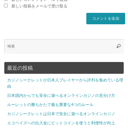
新しい投稿をメールで受け取る
最近の投稿
カジノシークレットが日本人プレイヤーから評判を集めている理
由
日本国内からでも安全に遊べるオンラインカジノの見分け方
ルーレットの勝ちかたで最も重要な4つのルール
カジノシークレットは日本で安全に遊べるオンラインカジノ
エコペイズへの出入金にビットコインを使うと利便性が向上