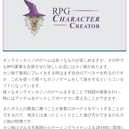
オンラインカジノのゲームは色々なものが楽しめますが、その中で
もRPG要素を合体させた珍しいお店にはカジ旅があります。
カジ旅で最初にプレイをする時はまず自分のアバターを作るのです
が、これを使って様々なカジノゲームをして旅をするというコンセ
プトになっています。
様々なオンラインカジノのゲームをすることで戦闘や探索を行い、
時にはアイテムをゲットしてボーナスに変えることができます。
またボスとの勝負に勝つことが多数のボーナスをゲットすることが
できるので、他店とは違ったじっくりとした遊び方ができるのもカ
ジ旅の特徴です。
カジ旅はマルタ共和国からゲーミングライセンスを2014年に取得し