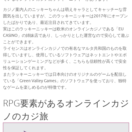
カジノ案内人のニッキーちゃんは萌えキャラとしてキャッチーな雰
囲気を出していますが、このラッキーニッキーは2017年にオープン
したばかりであり、最近注目されてきています。
実はこのラッキーニッキーは欧米のオンラインカジノである「EU
CASINO」の姉妹店であり、しっかりとした運営なので安心して遊ぶ
ことができます。
ライセンスはオンラインカジノでの有名なマルタ共和国のものを取
得していますし、使用しているソフトウェアはネットエントやエボ
リューションゲーミングなどが多く、こちらも信頼性が高くで安全
性を保証してくれます。
またラッキーニッキーでは日本向けのオリジナルのゲームを配信し
ている「Green Valley Games」のソフトウェアを使っており、独特
なゲームを楽しめるのが特徴です。
RPG要素があるオンラインカジ
ノのカジ旅