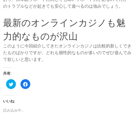
のトラブルなどが起きても安心して遊べるのは強みでしょう。
最新のオンラインカジノも魅
力的なものが沢山
このように今回紹介してきたオンラインカジノは比較的新しくでき
たものばかりですが、どれも個性的なものが多いのでぜひ遊んでみ
て欲しいと思います。
共有:
ク
F
リ
a
ッ
c
ク
e
し
b
いいね:
て
o
T
o
w
k
読み込み中...
i
で
t
共
t
有
e
す
r
る
で
に
共
は