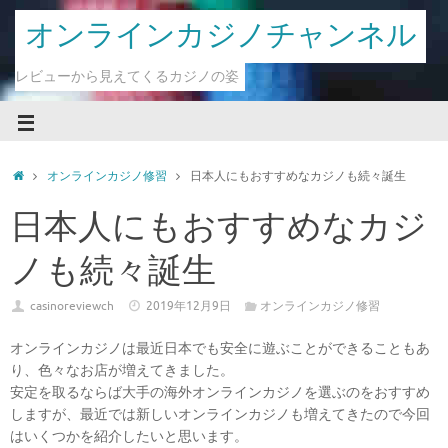
オンラインカジノチャンネル
レビューから見えてくるカジノの姿
オンラインカジノ修習
日本人にもおすすめなカジノも続々誕生
日本人にもおすすめなカジ
ノも続々誕生
casinoreviewch
2019年12月9日
オンラインカジノ修習
オンラインカジノは最近日本でも安全に遊ぶことができることもあ
り、色々なお店が増えてきました。
安定を取るならば大手の海外オンラインカジノを選ぶのをおすすめ
しますが、最近では新しいオンラインカジノも増えてきたので今回
はいくつかを紹介したいと思います。