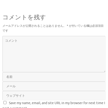
コメントを残す
メールアドレスが公開されることはありません。
*
が付いている欄は必須項目
です
Save my name, email, and site URL in my browser for next time I