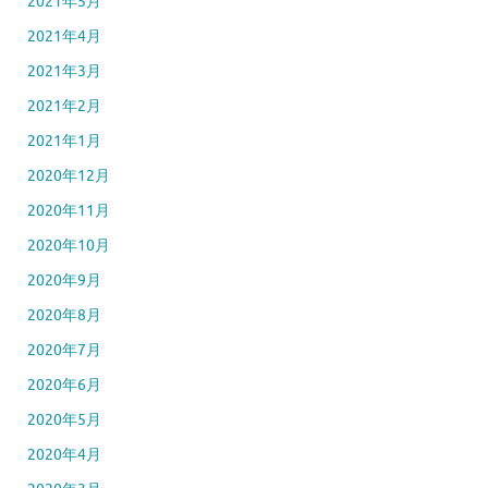
2021年5月
2021年4月
2021年3月
2021年2月
2021年1月
2020年12月
2020年11月
2020年10月
2020年9月
2020年8月
2020年7月
2020年6月
2020年5月
2020年4月