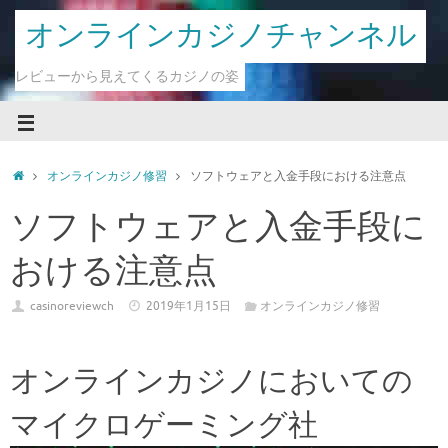
オンラインカジノチャンネル
レビューから見えてくるカジノの姿
オンラインカジノ修習
ソフトウェアと入金手段における注意点
ソフトウェアと入金手段に
おける注意点
casinoreviewch
2019年1月15日
オンラインカジノ修習
オンラインカジノにおいての
マイクロゲーミング社