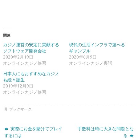
e
す
r
る
で
に
共
は
有
ク
(
リ
新
ッ
し
ク
い
し
ウ
て
関連
ィ
く
ン
だ
カジノ運営の安定に貢献する
現代の生活インフラで遊べる
ド
さ
ウ
い
ソフトウェア開発会社
ギャンブル
で
(
開
新
2020年2月19日
2020年6月9日
き
し
オンラインカジノ修習
オンラインカジノ裏話
ま
い
す
ウ
)
ィ
日本人にもおすすめなカジノ
ン
ド
も続々誕生
ウ
で
2019年12月9日
開
オンラインカジノ修習
き
ま
す
)
ブックマーク
.
実際にお金を賭けてプレイ
手数料は時に大きな問題とな
するには
る