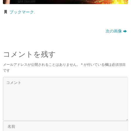
ブックマーク
.
次の画像
コメントを残す
メールアドレスが公開されることはありません。
*
が付いている欄は必須項目
です