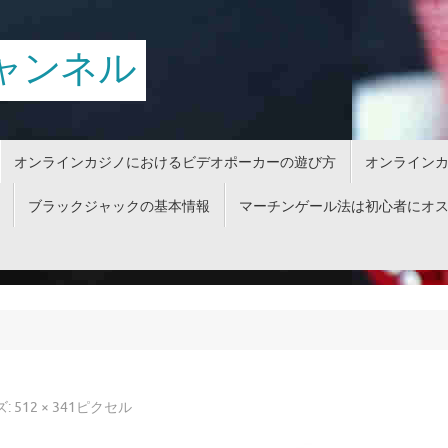
ャンネル
オンラインカジノにおけるビデオポーカーの遊び方
オンライン
ブラックジャックの基本情報
マーチンゲール法は初心者にオ
ズ:
512 × 341
ピクセル